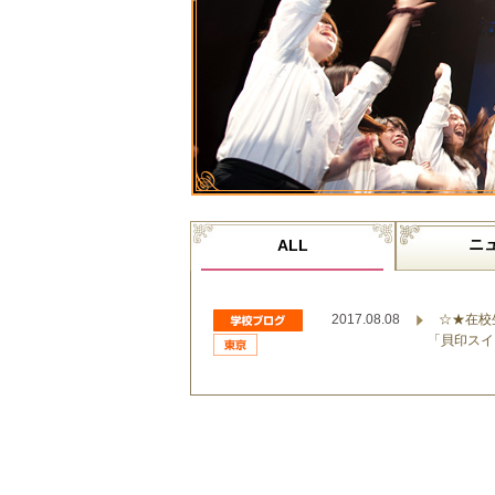
ニ
ALL
2017.08.08
☆★在校
「貝印スイ